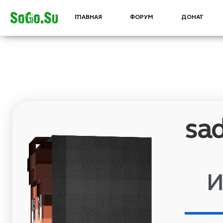
SoGo.Su
ГЛАВНАЯ
ФОРУМ
ДОНАТ
sadar
Информация
Дата
2021-07-11
регистрации:
19:24:58
Часов в
0
игре за всё
время:
Статус в
Игрок
игре: