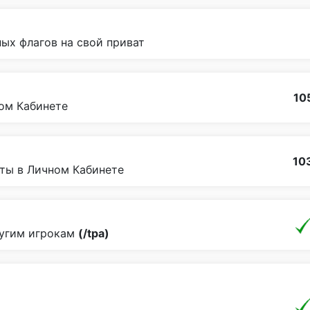
ых флагов на свой приват
10
ном Кабинете
10
еты в Личном Кабинете
ругим игрокам
(/tpa)