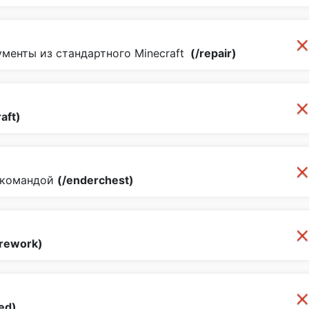
менты из стандартного Minecraft
(/repair)
raft)
 командой
(/enderchest)
irework)
ed)