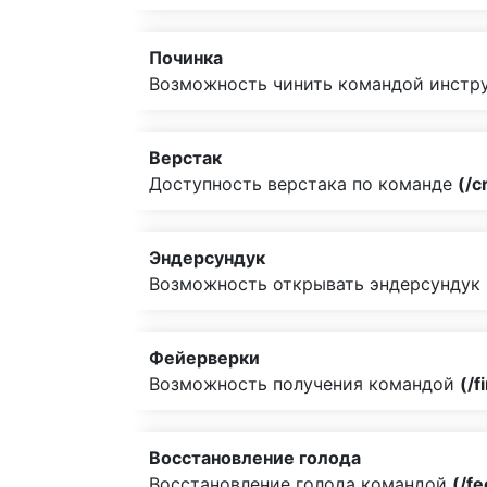
Починка
Возможность чинить командой инстру
Верстак
Доступность верстака по команде
(/c
Эндерсундук
Возможность открывать эндерсундук
Фейерверки
Возможность получения командой
(/f
Восстановление голода
Восстановление голода командой
(/fe