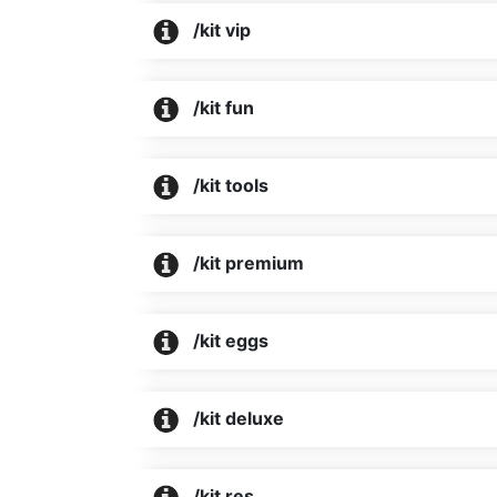
/kit vip
/kit fun
/kit tools
/kit premium
/kit eggs
/kit deluxe
/kit res