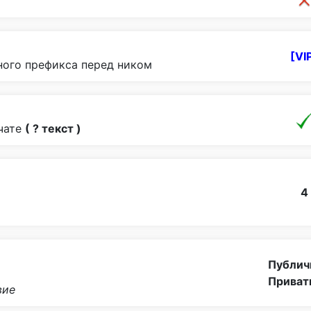
[VI
ого префикса перед ником
чате
( ? текст )
4
Публич
Приват
вие