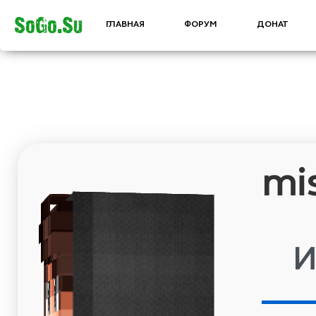
SoGo.Su
ГЛАВНАЯ
ФОРУМ
ДОНАТ
misha1092
Информация
Дата
2023-03-19
регистрации:
12:53:08
Часов в
0
игре за всё
время:
Статус в
Игрок
игре: