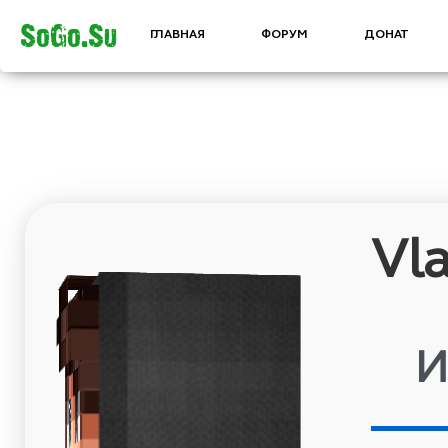
SoGo.Su
ГЛАВНАЯ
ФОРУМ
ДОНАТ
Vlad5005
Информация
Дата
2021-11-04
регистрации:
13:13:44
Часов в
0
игре за всё
время:
Статус в
Игрок
игре: