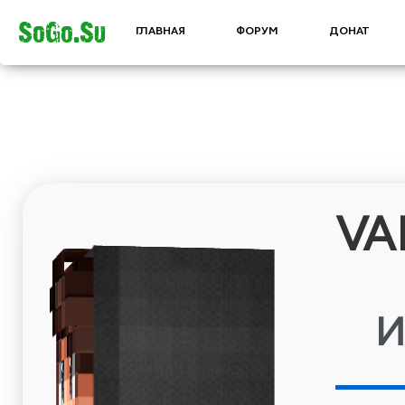
SoGo.Su
ГЛАВНАЯ
ФОРУМ
ДОНАТ
VADikfghfgh1
Информация
Дата
2022-01-29
регистрации:
18:48:09
Часов в
0
игре за всё
время:
Статус в
Игрок
игре: