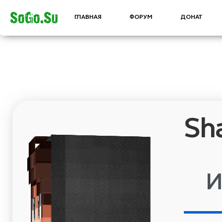
SoGo.Su
ГЛАВНАЯ
ФОРУМ
ДОНАТ
Sharpwing
Информация
Дата
2024-04-18
регистрации:
18:22:54
Часов в
02:06
игре за всё
время:
Статус в
Игрок
игре: