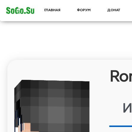
SoGo.Su
ГЛАВНАЯ
ФОРУМ
ДОНАТ
RomWar
Информация
Дата
2021-12-27
регистрации:
13:59:35
Часов в
0
игре за всё
время:
Статус в
Игрок
игре: