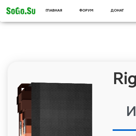
SoGo.Su
ГЛАВНАЯ
ФОРУМ
ДОНАТ
Rigan
Информация
Дата
2022-02-04
регистрации:
18:26:29
Часов в
0
игре за всё
время:
Статус в
Игрок
игре: