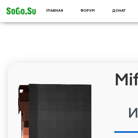
SoGo.Su
ГЛАВНАЯ
ФОРУМ
ДОНАТ
Mifich
Информация
Дата
2022-05-30
регистрации:
13:31:22
Часов в
0
игре за всё
время:
Статус в
Игрок
игре: