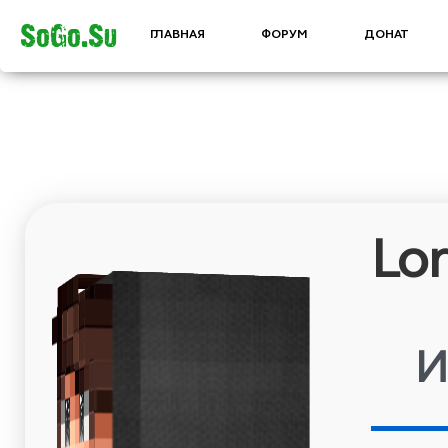
SoGo.Su
ГЛАВНАЯ
ФОРУМ
ДОНАТ
LordVatikus
Информация
Дата
2022-04-01
регистрации:
10:14:28
Часов в
00:16
игре за всё
время:
Статус в
Игрок
игре: