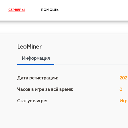
СЕРВЕРЫ
ПОМОЩЬ
LeoMiner
Информация
Дата регистрации:
202
Часов в игре за всё время:
0
Статус в игре:
Игр