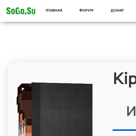
SoGo.Su
ГЛАВНАЯ
ФОРУМ
ДОНАТ
Kiprida
Информация
Дата
2021-10-11
регистрации:
19:22:32
Часов в
00:00
игре за всё
время:
Статус в
Игрок
игре: