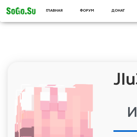
SoGo.Su
ГЛАВНАЯ
ФОРУМ
ДОНАТ
JIu3aHbKa
Информация
Дата
2023-11-11
регистрации:
21:49:21
Часов в
00:12
игре за всё
время:
Статус в
Игрок
игре: