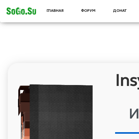
SoGo.Su
ГЛАВНАЯ
ФОРУМ
ДОНАТ
Insyrgento
Информация
Дата
2022-01-02
регистрации:
15:24:21
Часов в
0
игре за всё
время:
Статус в
Игрок
игре: