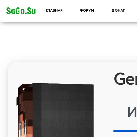
SoGo.Su
ГЛАВНАЯ
ФОРУМ
ДОНАТ
Gendzycu
Информация
Дата
2022-06-04
регистрации:
19:49:08
Часов в
0
игре за всё
время:
Статус в
Игрок
игре: