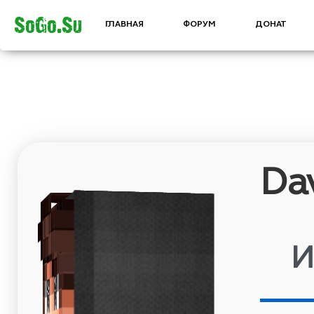
SoGo.Su
ГЛАВНАЯ
ФОРУМ
ДОНАТ
Davidprixl
Информация
Дата
2023-09-10
регистрации:
01:01:47
Часов в
0
игре за всё
время:
Статус в
Игрок
игре: